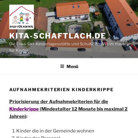
Zum
Inhalt
springen
KITA-SCHAFTLACH.DE
Die Erika-Sixt-Kindertagesstätte und SchuKiSchaWa im Haus
für Kinder
Menü
AUFNAHMEKRITERIEN KINDERKRIPPE
Priorisierung der Aufnahmekriterien für die
Kinderkrippe
(Mindestalter 12 Monate bis maximal 2
Jahren)
:
Kinder die in der Gemeinde wohnen